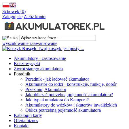
Schowek (0)
Zaloguj się
Załóż konto
wyszukiwanie zaawansowane
Koszyk
Twój koszyk jest pusty ...
Akumulatory - zastosowanie
Koszt wysyłki
Zwrot starego akumulatora
Poradnik
Poradnik - jak ładować akumulator
Akumulator do łodzi - konstrukcje, funkcje, dobór
Przezimuj Akumulator
Jak obliczać potrzebną pojemność akumulatora?
Jaki typ akumulatora do Kampera?
Akumulatory do wózków i skuterów inwalidzkich
Oblicz potrzebną pojemność akumulatora
Katalogi i karty
Oferta biznes
Kontakt