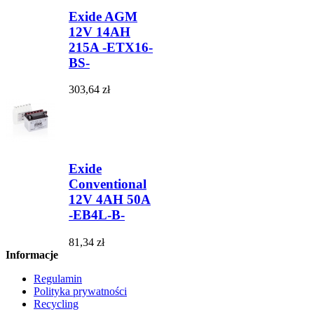
Exide AGM
12V 14AH
215A -ETX16-
BS-
303,64 zł
Exide
Conventional
12V 4AH 50A
-EB4L-B-
81,34 zł
Informacje
Regulamin
Polityka prywatności
Recycling