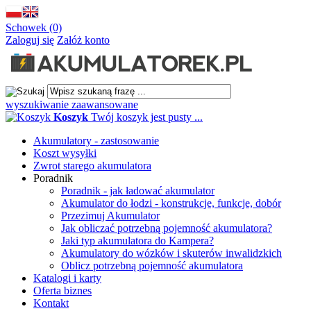
Schowek (0)
Zaloguj się
Załóż konto
wyszukiwanie zaawansowane
Koszyk
Twój koszyk jest pusty ...
Akumulatory - zastosowanie
Koszt wysyłki
Zwrot starego akumulatora
Poradnik
Poradnik - jak ładować akumulator
Akumulator do łodzi - konstrukcje, funkcje, dobór
Przezimuj Akumulator
Jak obliczać potrzebną pojemność akumulatora?
Jaki typ akumulatora do Kampera?
Akumulatory do wózków i skuterów inwalidzkich
Oblicz potrzebną pojemność akumulatora
Katalogi i karty
Oferta biznes
Kontakt